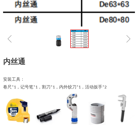
ꁆ
ꁇ
内丝通
安装工具：
卷尺
，记号笔
，割刀
，内外铰刀
，活动扳手
*1
*1
*1
*1
*2