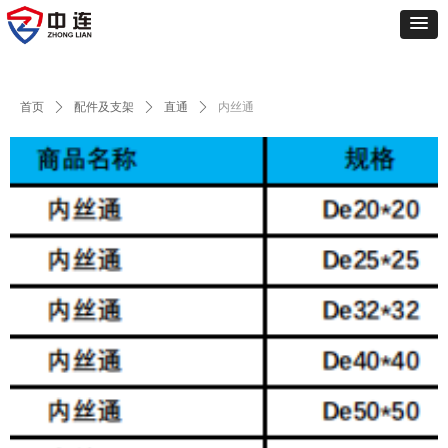
首页
ꄲ
配件及支架
ꄲ
直通
ꄲ
内丝通